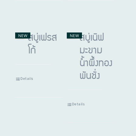
NEW
NEW
สบู่เฟรส
สบู่เนิฟ
โก้
มะขาม
น้ำผึ้งทอง
พันชั่ง
Details
Details